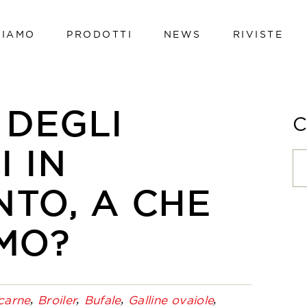
SIAMO
PRODOTTI
NEWS
RIVISTE
Vacche da latte
Vitelli
Bovini da carne
Vacche da latte
 DEGLI
Avicoli
Vitelli
Suini
I IN
Bovini da carne
Ovini e caprini
Avicoli
TO, A CHE
Hi-tech line
Suini
Cavalli
MO?
Ovini e caprini
Pet
Hi-tech line
Cavalli
carne
Broiler
Bufale
Galline ovaiole