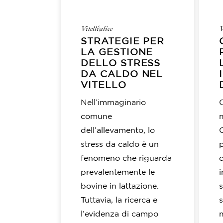
Vitelli
alice
V
STRATEGIE PER
LA GESTIONE
DELLO STRESS
DA CALDO NEL
VITELLO
Nell’immaginario
comune
dell’allevamento, lo
stress da caldo è un
p
fenomeno che riguarda
c
prevalentemente le
i
bovine in lattazione.
Tuttavia, la ricerca e
s
l’evidenza di campo