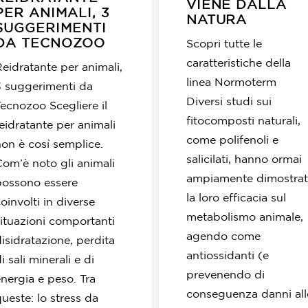
VIENE DALLA
PER ANIMALI, 3
NATURA
SUGGERIMENTI
DA TECNOZOO
Scopri tutte le
caratteristiche della
Reidratante per animali,
linea Normoterm
3 suggerimenti da
Diversi studi sui
Tecnozoo Scegliere il
fitocomposti naturali,
eidratante per animali
come polifenoli e
non è così semplice.
salicilati, hanno ormai
Com’è noto gli animali
ampiamente dimostra
possono essere
la loro efficacia sul
oinvolti in diverse
metabolismo animale,
situazioni comportanti
agendo come
isidratazione, perdita
antiossidanti (e
i sali minerali e di
prevenendo di
energia e peso. Tra
conseguenza danni all
ueste: lo stress da