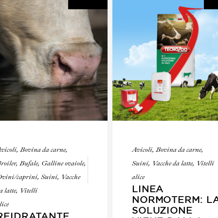
vicoli
,
Bovina da carne
,
Avicoli
,
Bovina da carne
,
roiler
,
Bufale
,
Galline ovaiole
,
Suini
,
Vacche da latte
,
Vitelli
vini/caprini
,
Suini
,
Vacche
alice
LINEA
a latte
,
Vitelli
NORMOTERM: L
lice
SOLUZIONE
REIDRATANTE