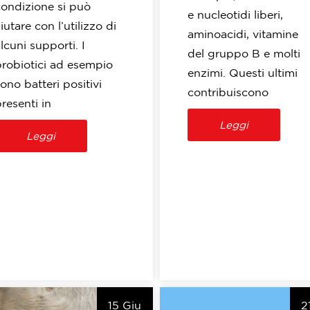
condizione si può
e nucleotidi liberi,
iutare con l’utilizzo di
aminoacidi, vitamine
lcuni supporti. I
del gruppo B e molti
probiotici ad esempio
enzimi. Questi ultimi
ono batteri positivi
contribuiscono
resenti in
Leggi
Leggi
15 Giu
2