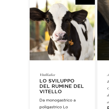
Vitelli
alice
A
LO SVILUPPO
B
DEL RUMINE DEL
O
VITELLO
d
Da monogastrico a
a
poligastrico Lo