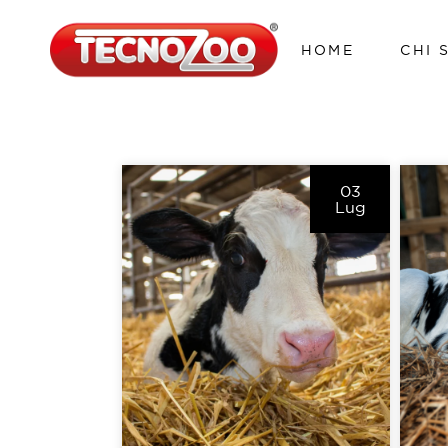
HOME
CHI 
03
Lug