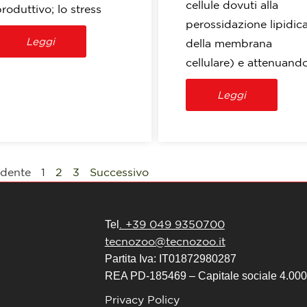
cellule dovuti alla
roduttivo; lo stress
perossidazione lipidic
Leggi
della membrana
cellulare) e attenuand
Leggi
edente
1
2
3
Successivo
. +39 049 9350700
Tel
tecnozoo@tecnozoo.it
Partita Iva: IT01872980287
REA PD-185469 – Capitale sociale 4.000.
Privacy Policy