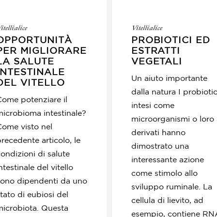
Pet
itelli
alice
Vitelli
alice
OPPORTUNITÀ
PROBIOTICI ED
PER MIGLIORARE
ESTRATTI
LA SALUTE
VEGETALI
INTESTINALE
Un aiuto importante
DEL VITELLO
dalla natura I probiotic
Come potenziare il
intesi come
microbioma intestinale?
microorganismi o loro
Come visto nel
derivati hanno
recedente articolo, le
dimostrato una
ondizioni di salute
interessante azione
ntestinale del vitello
come stimolo allo
sono dipendenti da uno
sviluppo ruminale. La
tato di eubiosi del
cellula di lievito, ad
microbiota. Questa
esempio, contiene RN