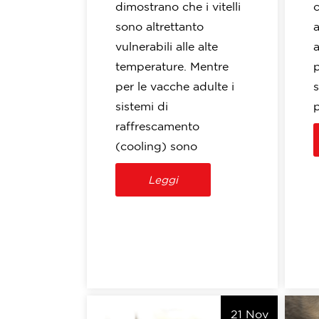
dimostrano che i vitelli
sono altrettanto
a
vulnerabili alle alte
a
temperature. Mentre
per le vacche adulte i
s
sistemi di
p
raffrescamento
(cooling) sono
Leggi
21 Nov