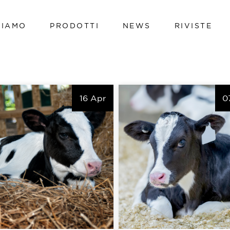
SIAMO
PRODOTTI
NEWS
RIVISTE
Vacche da latte
Vitelli
Bovini da carne
Vacche da latte
Avicoli
16 Apr
0
Vitelli
Suini
Bovini da carne
Ovini e caprini
Avicoli
Hi-tech line
Suini
Cavalli
Ovini e caprini
Pet
Hi-tech line
Cavalli