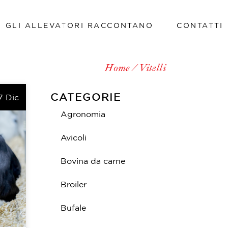
GLI ALLEVATORI RACCONTANO
CONTATTI
Lavora con noi
Home
Vitelli
Lavora con noi
CATEGORIE
7 Dic
Agronomia
Avicoli
Bovina da carne
Broiler
Bufale