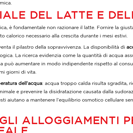
rmica.
IALE DEL LATTE E DE
 è fondamentale non razionare il latte. Fornire la giusta 
to calorico necessario alla crescita durante i mesi estivi.
venta il pilastro della sopravvivenza. La disponibilità di
ac
logica. La ricerca evidenzia come la quantità di acqua ass
qua può aumentare in modo indipendente rispetto al consum
i giorni di vita.
eratura dell’acqua
: acqua troppo calda risulta sgradita, ri
l’animale e prevenire la disidratazione causata dalla sudor
sti aiutano a mantenere l’equilibrio osmotico cellulare sen
GLI ALLOGGIAMENTI 
EALE