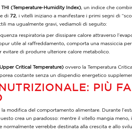
l
THI (Temperature-Humidity Index)
, un indice che combin
re di
72
, i vitelli iniziano a manifestare i primi segni di “sc
ttili ma ugualmente gravi, vediamoli di seguito:
quenza respiratoria per dissipare calore attraverso l’eva
r utile al raffreddamento, comporta una massiccia perdita
evitare di produrre ulteriore calore metabolico.
Upper Critical Temperature)
ovvero la Temperatura Critica 
rporea costante senza un dispendio energetico supplemen
NUTRIZIONALE: PIÙ FA
O
o è la modifica del comportamento alimentare. Durante l’es
Questo crea un paradosso: mentre il vitello mangia meno, 
he normalmente verrebbe destinata alla crescita e allo svi