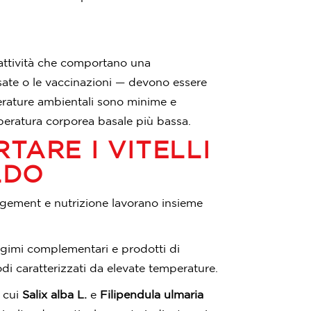
e attività che comportano una
sate o le vaccinazioni — devono essere
perature ambientali sono minime e
peratura corporea basale più bassa.
TARE I VITELLI
LDO
agement e nutrizione lavorano insieme
gimi complementari e prodotti di
odi caratterizzati da elevate temperature.
 cui
Salix alba L.
e
Filipendula ulmaria