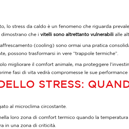
Pet
o, lo stress da caldo è un fenomeno che riguarda prevale
po dimostrano che i
vitelli sono altrettanto vulnerabili
alle al
raffrescamento (cooling) sono ormai una pratica consolidata
nte, possono trasformarsi in vere “trappole termiche”.
olo migliorare il comfort animale, ma proteggere l’investim
prime fasi di vita vedrà compromesse le sue performance di
 DELLO STRESS: QUAND
gato al microclima circostante.
ano nella loro zona di comfort termico quando la temperatu
ra in una zona di criticità.