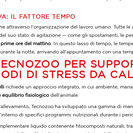
A: IL FATTORE TEMPO
nche attraverso l’organizzazione del lavoro umano. Tutte l
del suo stato di agitazione — come gli spostamenti, le pe
e
prime ore del mattino
. In questo lasso di tempo, le tem
urante la notte, arrivando all’appuntamento con una tem
TECNOZOO PER SUPPOR
IODI DI STRESS DA CA
li
richiede un approccio integrato, in cui ambiente, man
equilibrio fisiologico
dell’animale.
ell’allevamento, Tecnozoo ha sviluppato una gamma di man
l’interno di specifici programmi nutrizionali durante i peri
lementare liquido contenente fitocomposti naturali, tra