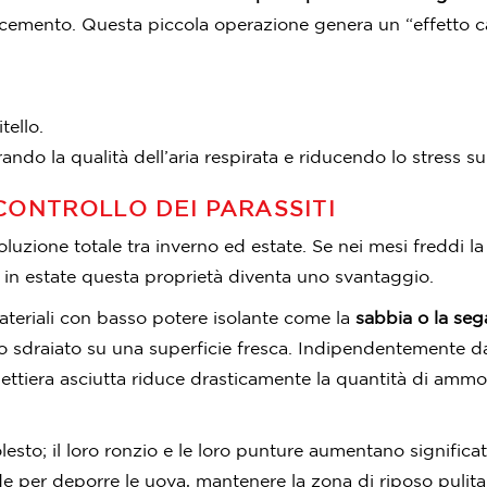
cemento. Questa piccola operazione genera un “effetto ca
tello.
rando la qualità dell’aria respirata e riducendo lo stress sul
 CONTROLLO DEI PARASSITI
oluzione totale tra inverno ed estate. Se nei mesi freddi la
e), in estate questa proprietà diventa uno svantaggio.
 materiali con basso potere isolante come la
sabbia o la seg
sdraiato su una superficie fresca. Indipendentemente dal m
ettiera asciutta riduce drasticamente la quantità di ammon
to; il loro ronzio e le loro punture aumentano significati
 per deporre le uova, mantenere la zona di riposo pulita 