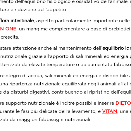
mento dell’equilibrio fisiologico e ossidativo dell’animale,
ture e riduzione dell’appetito.
lora intestinale
, aspetto particolarmente importante nelle
N ONE
, un mangime complementare a base di prebiotici
 crescita.
estare attenzione anche al mantenimento dell’
equilibrio id
trizionale grazie all’apporto di sali minerali ed energia
atterizzati da elevate temperature o da aumentato fabbisog
o reintegro di acqua, sali minerali ed energia è disponibil
una ripartenza nutrizionale equilibrata negli animali affat
e da disturbi digestivi, contribuendo al ripristino dell’equili
e supporto nutrizionale è inoltre possibile inserire
DIETO
rante le fasi più delicate dell’allevamento, e
VITAM
,
una s
zzati da maggiori fabbisogni nutrizionali.