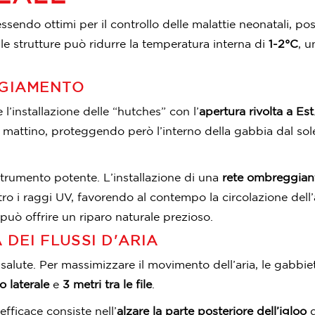
essendo ottimi per il controllo delle malattie neonatali, p
le strutture può ridurre la temperatura interna di
1-2°C
, u
GGIAMENTO
l’installazione delle “hutches” con l’
apertura rivolta a Est
el mattino, proteggendo però l’interno della gabbia dal s
strumento potente. L’installazione di una
rete ombreggiant
ro i raggi UV, favorendo al contempo la circolazione dell’ar
i può offrire un riparo naturale prezioso.
 DEI FLUSSI D'ARIA
a salute. Per massimizzare il movimento dell’aria, le gabbi
o laterale
e
3 metri tra le file
.
ficace consiste nell’
alzare la parte posteriore dell’igloo
d