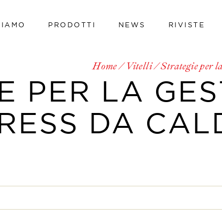
SIAMO
PRODOTTI
NEWS
RIVISTE
Vacche da latte
Vitelli
Home
Vitelli
Strategie per la
Bovini da carne
Vacche da latte
E PER LA GE
Avicoli
Vitelli
Suini
RESS DA CAL
Bovini da carne
Ovini e caprini
Avicoli
Hi-tech line
Suini
Cavalli
Ovini e caprini
Pet
Hi-tech line
Cavalli