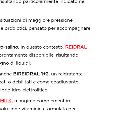
 risultando particolarmente indicato nei
 situazioni di maggiore pressione
 e probiotici, pensato per accompagnare
ro-salino
. In questo contesto,
REIDRAL
 prontamente disponibile, risultando
no di liquidi.
e anche
BIREIDRAL 1+2
, un reidratante
icati o debilitati e come coadiuvante
brio idro-elettrolitico.
MILK
,
mangime complementare
oluzione vitaminica formulata per