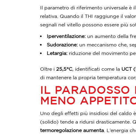
Il parametro di riferimento universale è i
relativa. Quando il THI raggiunge il valo
segnali nel vitello possono essere più so
Iperventilazione:
un aumento della fre
Sudorazione:
un meccanismo che, seppu
Letargia:
riduzione del movimento per 
Oltre i
25,5°C
, identificati come la
UCT (
di mantenere la propria temperatura co
IL PARADOSSO 
MENO APPETIT
Uno degli effetti più insidiosi del cald
(solido) tende a ridursi drasticamente. 
termoregolazione aumenta
. L’energia c