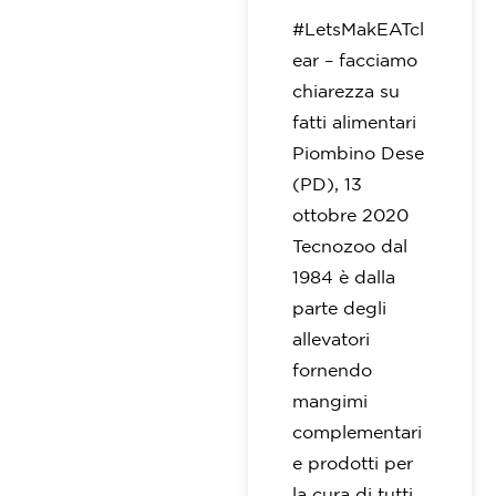
#LetsMakEATcl
ear – facciamo
chiarezza su
fatti alimentari
Piombino Dese
(PD), 13
ottobre 2020
Tecnozoo dal
1984 è dalla
parte degli
allevatori
fornendo
mangimi
complementari
e prodotti per
la cura di tutti