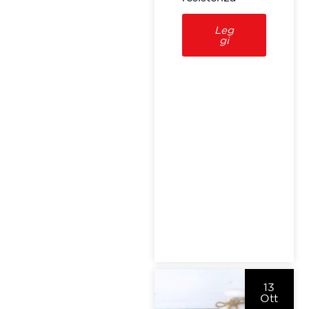
Leg
gi
13
Ott