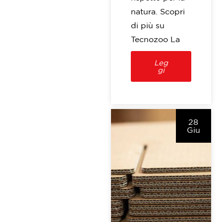
natura. Scopri
di più su
Tecnozoo La
Leg
gi
28
Giu