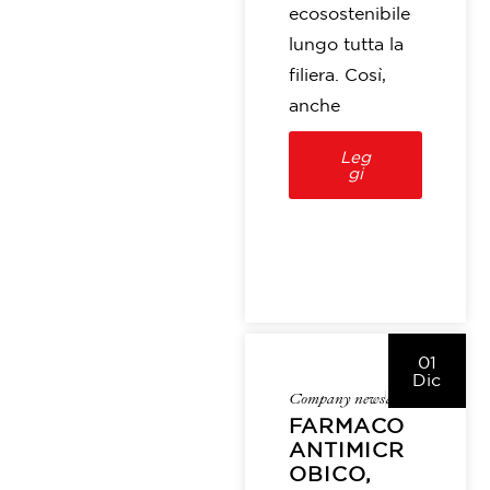
ecosostenibile
lungo tutta la
filiera. Così,
anche
Leg
gi
01
Dic
Company news
alice
FARMACO
ANTIMICR
OBICO,