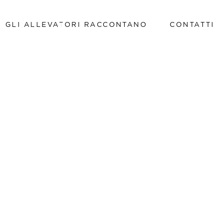
GLI ALLEVATORI RACCONTANO
CONTATTI
Lavora con noi
Lavora con noi