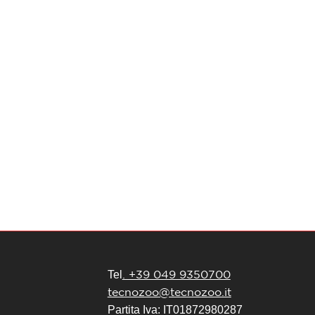
Pet
. +39 049 9350700
Tel
tecnozoo@tecnozoo.it
Partita Iva: IT01872980287