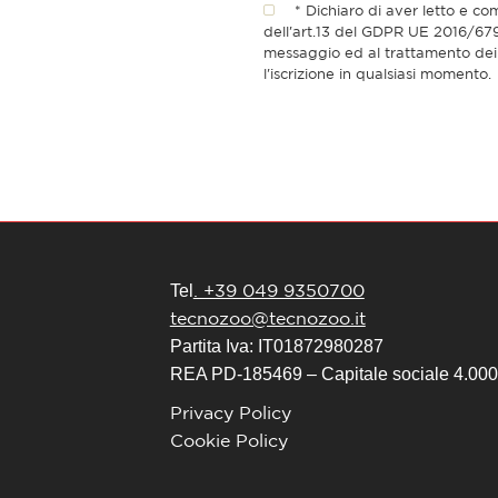
* Dichiaro di aver letto e co
dell'art.13 del GDPR UE 2016/679 
messaggio ed al trattamento dei 
l'iscrizione in qualsiasi momento.
. +39 049 9350700
Tel
tecnozoo@tecnozoo.it
Partita Iva: IT01872980287
REA PD-185469 – Capitale sociale 4.000.
Privacy Policy
Cookie Policy