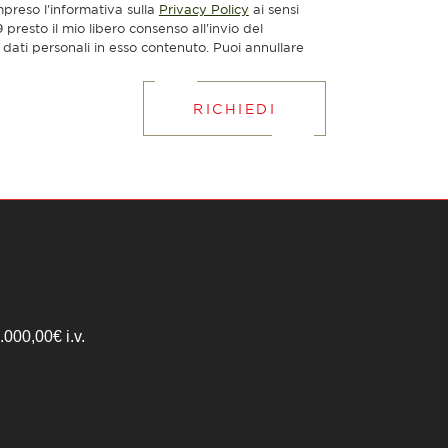
mpreso l'informativa sulla
Privacy Policy
ai sensi
presto il mio libero consenso all'invio del
dati personali in esso contenuto. Puoi annullare
RICHIEDI
000,00€ i.v.