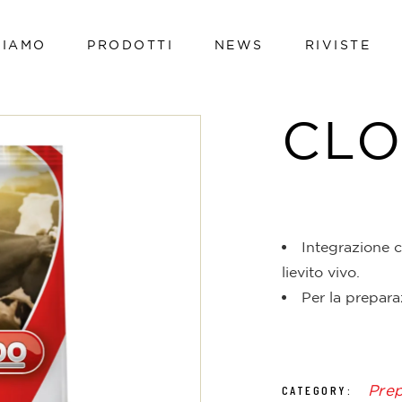
SIAMO
PRODOTTI
NEWS
RIVISTE
Vacche da latte
Vitelli
CLO
Bovini da carne
Vacche da latte
Avicoli
Vitelli
Suini
Bovini da carne
Ovini e caprini
Avicoli
Integrazione 
Hi-tech line
lievito vivo.
Suini
Cavalli
Per la prepara
Ovini e caprini
Pet
Hi-tech line
Cavalli
Pre
CATEGORY: