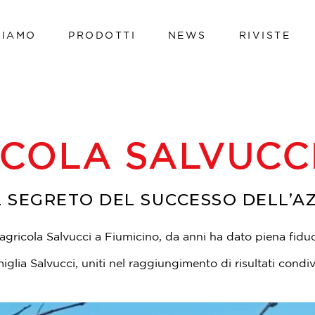
SIAMO
PRODOTTI
NEWS
RIVISTE
Vacche da latte
Vitelli
Bovini da carne
Vacche da latte
Avicoli
Vitelli
ICOLA SALVUCC
Suini
Bovini da carne
Ovini e caprini
Avicoli
L SEGRETO DEL SUCCESSO DELL’A
Hi-tech line
Suini
Cavalli
a agricola Salvucci a Fiumicino, da anni ha dato piena fid
Ovini e caprini
Pet
lia Salvucci, uniti nel raggiungimento di risultati condivi
Hi-tech line
Cavalli